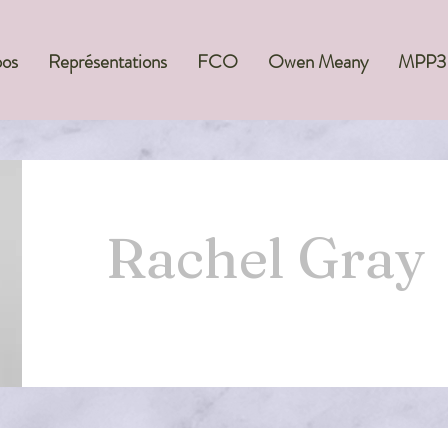
pos
Représentations
FCO
Owen Meany
MPP3
Rachel Gray