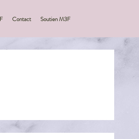
F
Contact
Soutien M3F