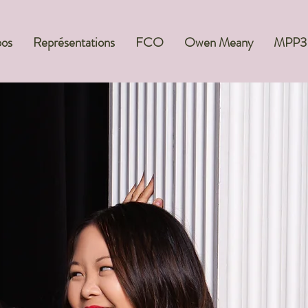
pos
Représentations
FCO
Owen Meany
MPP3