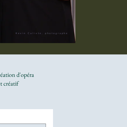
Kevin Calixte, photographe
réation d'opéra
 créatif