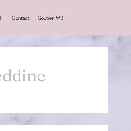
F
Contact
Soutien M3F
ddine