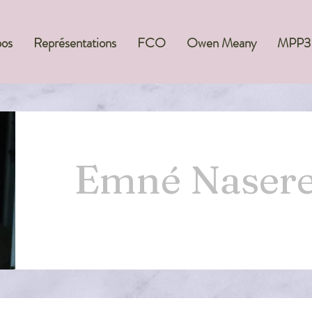
pos
Représentations
FCO
Owen Meany
MPP3
Emné Nasere