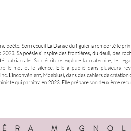
 poète. Son recueil La Danse du figuier a remporté le prix
o 2023. Sa poésie s’inspire des frontières, du deuil, des roch
 patriarcale. Son écriture explore la maternité, le regar
re le mot et le silence. Elle a publié dans plusieurs revu
nc, L’Inconvénient, Moebius), dans des cahiers de création d
éministe qui paraîtra en 2023. Elle prépare son deuxième recue
PÉRA MAGNO