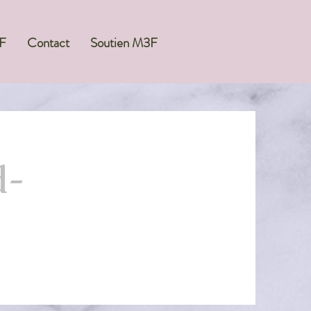
F
Contact
Soutien M3F
d-