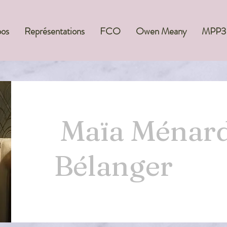
pos
Représentations
FCO
Owen Meany
MPP3
Maïa Ménar
Bélanger